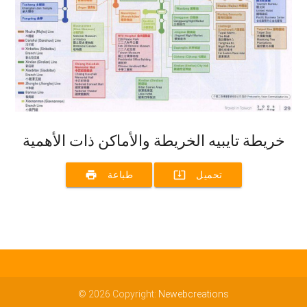
خريطة تايبيه الخريطة والأماكن ذات الأهمية
print
system_update_alt
تحميل
طباعة
© 2026 Copyright:
Newebcreations