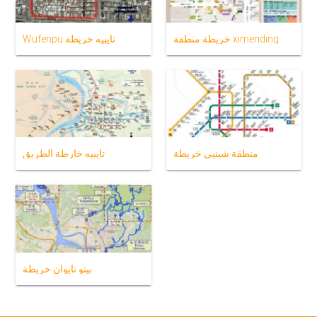
خريطة منطقة ximending
Wufenpu تايبيه خريطة
منطقة شينيى خريطة
تايبيه خارطة الطريق
بيتو تايوان خريطة